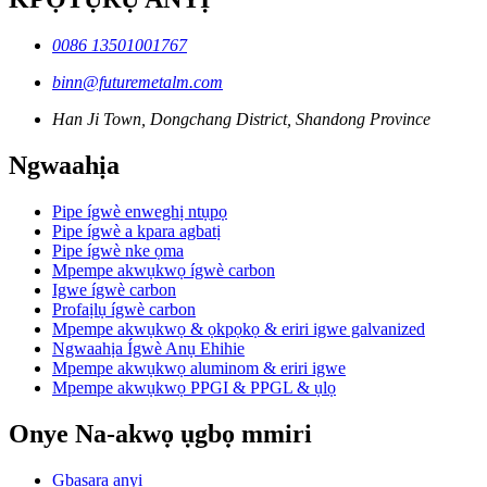
0086 13501001767
binn@futuremetalm.com
Han Ji Town, Dongchang District, Shandong Province
Ngwaahịa
Pipe ígwè enweghị ntụpọ
Pipe ígwè a kpara agbatị
Pipe ígwè nke ọma
Mpempe akwụkwọ ígwè carbon
Igwe ígwè carbon
Profaịlụ ígwè carbon
Mpempe akwụkwọ & ọkpọkọ & eriri igwe galvanized
Ngwaahịa Ígwè Anụ Ehihie
Mpempe akwụkwọ aluminom & eriri igwe
Mpempe akwụkwọ PPGI & PPGL & ụlọ
Onye Na-akwọ ụgbọ mmiri
Gbasara anyị