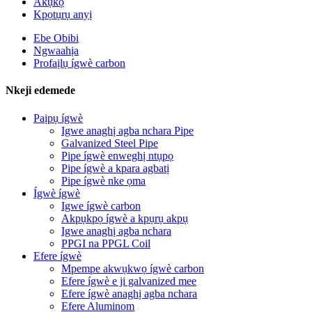
Akụkọ
Kpọtụrụ anyị
Ebe Obibi
Ngwaahịa
Profaịlụ ígwè carbon
Nkeji edemede
Paịpụ ígwè
Igwe anaghị agba nchara Pipe
Galvanized Steel Pipe
Pipe ígwè enweghị ntụpọ
Pipe ígwè a kpara agbatị
Pipe ígwè nke ọma
Ígwè ígwè
Igwe ígwè carbon
Akpụkpọ ígwè a kpụrụ akpụ
Igwe anaghị agba nchara
PPGI na PPGL Coil
Efere ígwè
Mpempe akwụkwọ ígwè carbon
Efere ígwè e ji galvanized mee
Efere ígwè anaghị agba nchara
Efere Aluminom