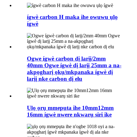
ígwè carbon H maka ihe owuwu ụlọ
ígwè
Ogwe ígwè carbon dị larịị/2mm
40mm Ogwe ígwè dị larịị 25mm a na-
akpọgharị ọkụ/mkpanaka ígwè dị
larịị nke carbon dị elu
Ụlọ ọrụ mmepụta ihe 10mm12mm
16mm ígwè nwere nkwarụ siri ike