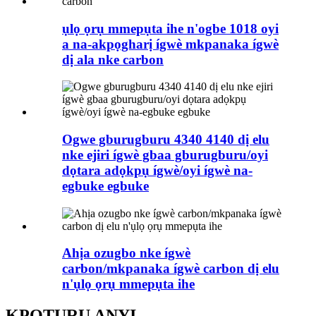
ụlọ ọrụ mmepụta ihe n'ogbe 1018 oyi
a na-akpọgharị ígwè mkpanaka ígwè
dị ala nke carbon
Ogwe gburugburu 4340 4140 dị elu
nke ejiri ígwè gbaa gburugburu/oyi
dọtara adọkpụ ígwè/oyi ígwè na-
egbuke egbuke
Ahịa ozugbo nke ígwè
carbon/mkpanaka ígwè carbon dị elu
n'ụlọ ọrụ mmepụta ihe
KPỌTỤRỤ ANYỊ