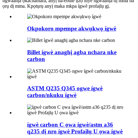
ngwaahịa ọkachamara, anyị na-ebute ụzọ inye ngwaahịa dị mma na
ọrụ dị mma. Kpọtụrụ anyị maka mkpa ígwè profaịlụ gị.
Okpokoro mpempe akwụkwọ ígwè
Billet ígwè anaghị agba nchara nke
carbon
ASTM Q235 Q345 ogwe ígwè
carbon/nkuku ígwè
ígwè carbon C ọwa ígwè/astm a36
q235 dị nro ígwè Profaịlụ U ọwa ígwè