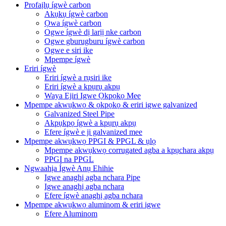
Profaịlụ ígwè carbon
Akụkụ ígwè carbon
Ọwa ígwè carbon
Ogwe ígwè dị larịị nke carbon
Ogwe gburugburu ígwè carbon
Ogwe e siri ike
Mpempe ígwè
Eriri ígwè
Eriri ígwè a rụsiri ike
Eriri ígwè a kpụrụ akpụ
Waya Ejiri Igwe Ọkpọkọ Mee
Mpempe akwụkwọ & ọkpọkọ & eriri igwe galvanized
Galvanized Steel Pipe
Akpụkpọ ígwè a kpụrụ akpụ
Efere ígwè e ji galvanized mee
Mpempe akwụkwọ PPGI & PPGL & ụlọ
Mpempe akwụkwọ corrugated agba a kpụchara akpụ
PPGI na PPGL
Ngwaahịa Ígwè Anụ Ehihie
Igwe anaghị agba nchara Pipe
Igwe anaghị agba nchara
Efere ígwè anaghị agba nchara
Mpempe akwụkwọ aluminom & eriri igwe
Efere Aluminom