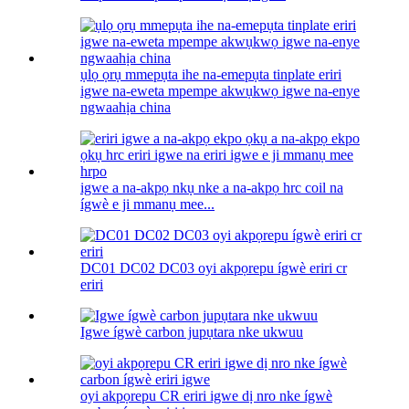
ụlọ ọrụ mmepụta ihe na-emepụta tinplate eriri
igwe na-eweta mpempe akwụkwọ igwe na-enye
ngwaahịa china
igwe a na-akpọ nkụ nke a na-akpọ hrc coil na
ígwè e ji mmanụ mee...
DC01 DC02 DC03 oyi akpọrepu ígwè eriri cr
eriri
Igwe ígwè carbon jupụtara nke ukwuu
oyi akpọrepu CR eriri igwe dị nro nke ígwè