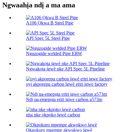
Ngwaahịa ndị a ma ama
A106 Ọkwa B Steel Pipe
API Spec 5L Steel Pipe
Nguzogide welded Pipe ERW
Ngwakọta ígwè nke API Spec 5L Pipeline
oyi akpọrepu carbon ígwè eriri igwe factory
Ndị na-emepụta eriri igwe carbon a573m
nha nke ọkpọkọ ígwè carbon
Okpokoro mpempe akwụkwọ ígwè