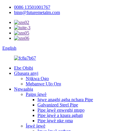
0086 13501001767
binn@futuremetalm.com
English
Ebe Obibi
Gbasara anyị
Njikwa Ogo
Mgbanwe Ụlọ Ọrụ
Ngwaahịa
Paịpụ ígwè
Igwe anaghị agba nchara Pipe
Galvanized Steel Pipe
Pipe ígwè enweghị ntụpọ
Pipe ígwè a kpara agbatị
Pipe ígwè nke ọma
Ígwè ígwè