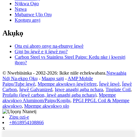
Njikwa Ogo
Ngwa
Mgbanwe Ụlọ Ọrụ
Kpọtụrụ anyị
Akụkọ
Otu esi ahọrọ onye na-ebunye ígwè
Gịnị bụ ígwè e ji ígwè rụọ?
Carbon Steel vs Stainless Steel Paịpụ: Kedu nke ị kwesịrị
ịhọrọ?
© Nwebiisinka - 2002-2026: Ikike niile echekwabara.
Ngwaahịa
Ndị Na-ekpo Ọkụ
-
Maapụ saịtị
-
AMP Mobile
Paịpụ/Tube ígwè
,
Mpempe akwụkwọ ígwè/efere
,
Ígwè ígwè
,
Ígwè
Carbon
,
Ígwè Galvanized
,
Igwe anaghị agba nchara
,
Tinplate Coil
,
Profaịlụ (ígwè carbon, ígwè anaghị agba nchara)
,
Mpempe
akwụkwọ Aluminom/Paịpụ/Kọnịlụ
,
PPGI PPGL Coil & Mpempe
akwụkwọ
,
Mpempe akwụkwọ ụlọ
Zipu ozi-e
+8618954108866
x