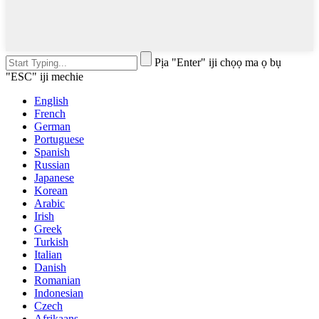
Pịa "Enter" iji chọọ ma ọ bụ
"ESC" iji mechie
English
French
German
Portuguese
Spanish
Russian
Japanese
Korean
Arabic
Irish
Greek
Turkish
Italian
Danish
Romanian
Indonesian
Czech
Afrikaans