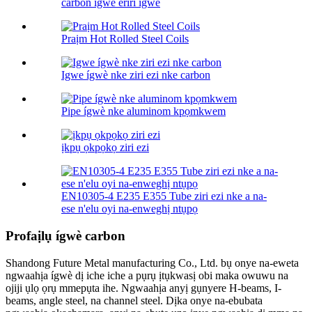
carbon ígwè eriri igwe
Praịm Hot Rolled Steel Coils
Igwe ígwè nke ziri ezi nke carbon
Pipe ígwè nke aluminom kpọmkwem
ịkpụ ọkpọkọ ziri ezi
EN10305-4 E235 E355 Tube ziri ezi nke a na-
ese n'elu oyi na-enweghị ntụpọ
Profaịlụ ígwè carbon
Shandong Future Metal manufacturing Co., Ltd. bụ onye na-eweta
ngwaahịa ígwè dị iche iche a pụrụ ịtụkwasị obi maka owuwu na
ojiji ụlọ ọrụ mmepụta ihe. Ngwaahịa anyị gụnyere H-beams, I-
beams, angle steel, na channel steel. Dịka onye na-ebubata