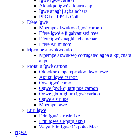
Igwe ígwè carbon
Akpụkpọ ígwè a kpụrụ akpụ
Igwe anaghị agba nchara
PPGI na PPGL Coil
Efere ígwè
Mpempe akwụkwọ ígwè carbon
Efere ígwè e ji galvanized mee
Efere ígwè anaghị agba nchara
Efere Aluminom
Mpempe akwụkwọ ụlọ
Mpempe akwụkwọ corrugated agba a kpụchara
akpụ
Profaịlụ ígwè carbon
Okpokoro mpempe akwụkwọ ígwè
Akụkụ ígwè carbon
Ọwa ígwè carbon
Ogwe ígwè dị larịị nke carbon
Ogwe gburugburu ígwè carbon
Ogwe e siri ike
Mpempe ígwè
Eriri ígwè
Eriri ígwè a rụsiri ike
Eriri ígwè a kpụrụ akpụ
Waya Ejiri Igwe Ọkpọkọ Mee
Ngwa