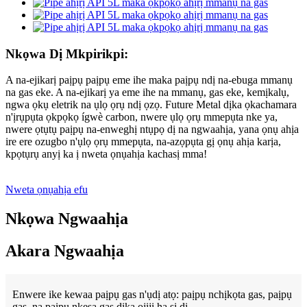
Nkọwa Dị Mkpirikpi:
A na-ejikarị paịpụ paịpụ eme ihe maka paịpụ ndị na-ebuga mmanụ
na gas eke. A na-ejikarị ya eme ihe na mmanụ, gas eke, kemịkalụ,
ngwa ọkụ eletrik na ụlọ ọrụ ndị ọzọ. Future Metal dịka ọkachamara
n'ịrụpụta ọkpọkọ ígwè carbon, nwere ụlọ ọrụ mmepụta nke ya,
nwere ọtụtụ paịpụ na-enweghị ntụpọ dị na ngwaahịa, yana ọnụ ahịa
ire ere ozugbo n'ụlọ ọrụ mmepụta, na-azọpụta gị ọnụ ahịa karịa,
kpọtụrụ anyị ka ị nweta ọnụahịa kachasị mma!
Nweta ọnụahịa efu
Nkọwa Ngwaahịa
Akara Ngwaahịa
Enwere ike kewaa paịpụ gas n'ụdị atọ: paịpụ nchịkọta gas, paịpụ
gas, na paịpụ nkesa gas dịka ojiji ha si dị.