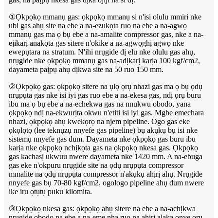
①Ọkpọkọ mmanụ gas: ọkpọkọ mmanụ si n'isi olulu mmiri nke
ubi gas ahụ site na ebe a na-ezukọta ruo na ebe a na-agwọ
mmanụ gas ma ọ bụ ebe a na-amalite compressor gas, nke a na-
ejikarị anakọta gas sitere n'okike a na-agwọghị agwọ nke
ewepụtara na stratum. N'ihi nrụgide dị elu nke olulu gas ahụ,
nrụgide nke ọkpọkọ mmanụ gas na-adịkarị karịa 100 kgf/cm2,
dayameta paịpụ ahụ dịkwa site na 50 ruo 150 mm.
②Ọkpọkọ gas: ọkpọkọ sitere na ụlọ ọrụ nhazi gas ma ọ bụ ọdụ
nrụpụta gas nke isi iyi gas ruo ebe a na-ekesa gas, ndị ọrụ buru
ibu ma ọ bụ ebe a na-echekwa gas na nnukwu obodo, yana
ọkpọkọ ndị na-ekwurịta okwu n'etiti isi iyi gas. Mgbe emechara
nhazi, ọkpọkọ ahụ kwekọrọ na njem pipeline. Ogo gas eke
ọkọlọtọ (lee teknụzụ nnyefe gas pipeline) bụ akụkụ bụ isi nke
sistemụ nnyefe gas dum. Dayameta nke ọkpọkọ gas buru ibu
karịa nke ọkpọkọ nchịkọta gas na ọkpọkọ nkesa gas. Ọkpọkọ
gas kachasị ukwuu nwere dayameta nke 1420 mm. A na-ebuga
gas eke n'okpuru nrụgide site na ọdụ nrụpụta compressor
mmalite na ọdụ nrụpụta compressor n'akụkụ ahịrị ahụ. Nrụgide
nnyefe gas bụ 70-80 kgf/cm2, ogologo pipeline ahụ dum nwere
ike iru ọtụtụ puku kilomita.
③Ọkpọkọ nkesa gas: ọkpọkọ ahụ sitere na ebe a na-achịkwa
nrụgide obodo na ebe a na-eme nha ruo na ahịrị alaka onye ọrụ