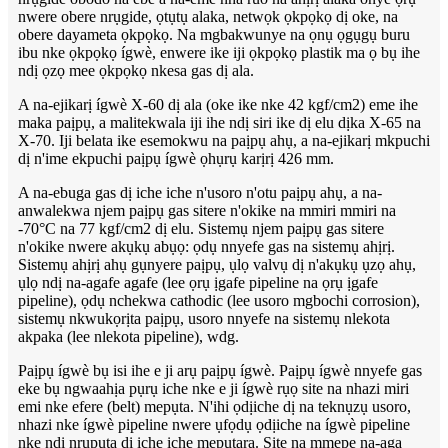
nwere obere nrụgide, ọtụtụ alaka, netwọk ọkpọkọ dị oke, na
obere dayameta ọkpọkọ. Na mgbakwunye na ọnụ ọgụgụ buru
ibu nke ọkpọkọ ígwè, enwere ike iji ọkpọkọ plastik ma ọ bụ ihe
ndị ọzọ mee ọkpọkọ nkesa gas dị ala.
A na-ejikarị ígwè X-60 dị ala (oke ike nke 42 kgf/cm2) eme ihe
maka paịpụ, a malitekwala iji ihe ndị siri ike dị elu dịka X-65 na
X-70. Iji belata ike esemokwu na paịpụ ahụ, a na-ejikarị mkpuchi
dị n'ime ekpuchi paịpụ ígwè ọhụrụ karịrị 426 mm.
A na-ebuga gas dị iche iche n'usoro n'otu paịpụ ahụ, a na-
anwalekwa njem paịpụ gas sitere n'okike na mmiri mmiri na
-70°C na 77 kgf/cm2 dị elu. Sistemụ njem paịpụ gas sitere
n'okike nwere akụkụ abụọ: ọdụ nnyefe gas na sistemụ ahịrị.
Sistemụ ahịrị ahụ gụnyere paịpụ, ụlọ valvụ dị n'akụkụ ụzọ ahụ,
ụlọ ndị na-agafe agafe (lee ọrụ ịgafe pipeline na ọrụ ịgafe
pipeline), ọdụ nchekwa cathodic (lee usoro mgbochi corrosion),
sistemụ nkwukọrịta paịpụ, usoro nnyefe na sistemụ nlekota
akpaka (lee nlekota pipeline), wdg.
Paịpụ ígwè bụ isi ihe e ji arụ paịpụ ígwè. Paịpụ ígwè nnyefe gas
eke bụ ngwaahịa pụrụ iche nke e ji ígwè rụọ site na nhazi miri
emi nke efere (belt) mepụta. N'ihi ọdịiche dị na teknụzụ usoro,
nhazi nke ígwè pipeline nwere ụfọdụ ọdịiche na ígwè pipeline
nke ndị nrụpụta dị iche iche mepụtara. Site na mmepe na-aga