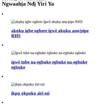
Ngwaahịa Ndị Yiri Ya
akụkụ igbe oghere ígwè akụkụ anọ/pipe
RHS
ígwè tube na-egbuke egbuke na-egbuke
egbuke
ịkpụ ọkpọkọ ziri ezi