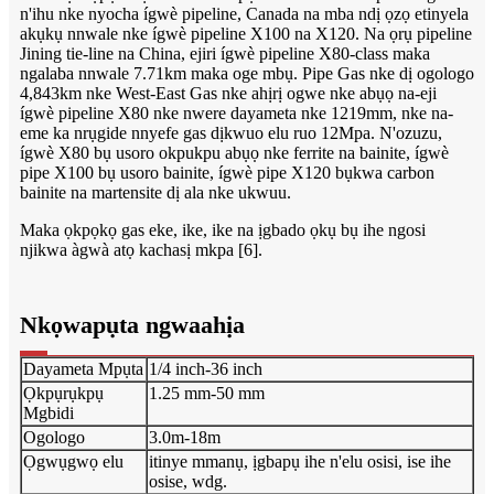
n'ihu nke nyocha ígwè pipeline, Canada na mba ndị ọzọ etinyela
akụkụ nnwale nke ígwè pipeline X100 na X120. Na ọrụ pipeline
Jining tie-line na China, ejiri ígwè pipeline X80-class maka
ngalaba nnwale 7.71km maka oge mbụ. Pipe Gas nke dị ogologo
4,843km nke West-East Gas nke ahịrị ogwe nke abụọ na-eji
ígwè pipeline X80 nke nwere dayameta nke 1219mm, nke na-
eme ka nrụgide nnyefe gas dịkwuo elu ruo 12Mpa. N'ozuzu,
ígwè X80 bụ usoro okpukpu abụọ nke ferrite na bainite, ígwè
pipe X100 bụ usoro bainite, ígwè pipe X120 bụkwa carbon
bainite na martensite dị ala nke ukwuu.
Maka ọkpọkọ gas eke, ike, ike na ịgbado ọkụ bụ ihe ngosi
njikwa àgwà atọ kachasị mkpa [6].
Nkọwapụta ngwaahịa
Dayameta Mpụta
1/4 inch-36 inch
Ọkpụrụkpụ
1.25 mm-50 mm
Mgbidi
Ogologo
3.0m-18m
Ọgwụgwọ elu
itinye mmanụ, ịgbapụ ihe n'elu osisi, ise ihe
osise, wdg.