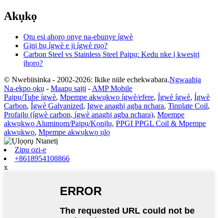
Akụkọ
Otu esi ahọrọ onye na-ebunye ígwè
Gịnị bụ ígwè e ji ígwè rụọ?
Carbon Steel vs Stainless Steel Paịpụ: Kedu nke ị kwesịrị
ịhọrọ?
© Nwebiisinka - 2002-2026: Ikike niile echekwabara.
Ngwaahịa
Na-ekpo ọkụ
-
Maapụ saịtị
-
AMP Mobile
Paịpụ/Tube ígwè
,
Mpempe akwụkwọ ígwè/efere
,
Ígwè ígwè
,
Ígwè
Carbon
,
Ígwè Galvanized
,
Igwe anaghị agba nchara
,
Tinplate Coil
,
Profaịlụ (ígwè carbon, ígwè anaghị agba nchara)
,
Mpempe
akwụkwọ Aluminom/Paịpụ/Kọnịlụ
,
PPGI PPGL Coil & Mpempe
akwụkwọ
,
Mpempe akwụkwọ ụlọ
Zipu ozi-e
+8618954108866
x