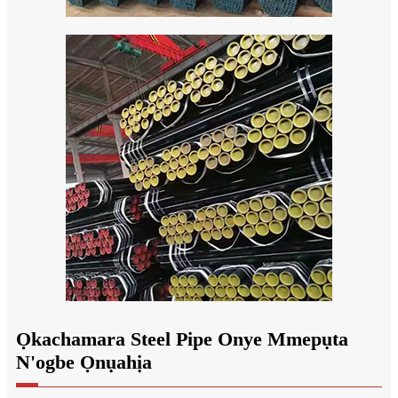
Ọkachamara Steel Pipe Onye Mmepụta
N'ogbe Ọnụahịa