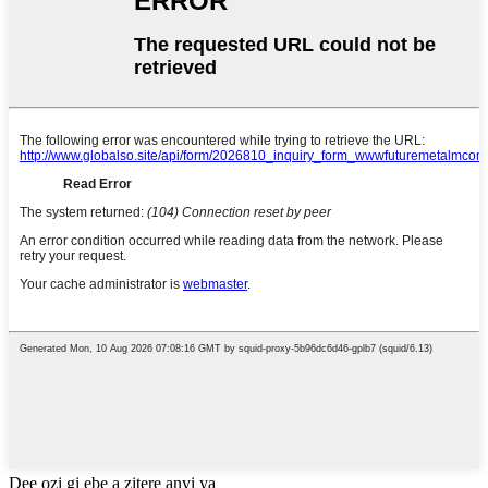
Dee ozi gị ebe a zitere anyị ya