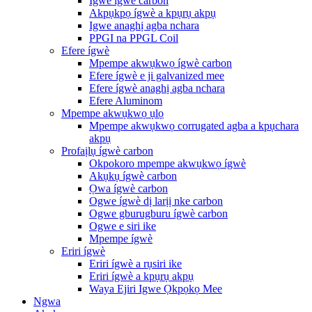
Igwe ígwè carbon
Akpụkpọ ígwè a kpụrụ akpụ
Igwe anaghị agba nchara
PPGI na PPGL Coil
Efere ígwè
Mpempe akwụkwọ ígwè carbon
Efere ígwè e ji galvanized mee
Efere ígwè anaghị agba nchara
Efere Aluminom
Mpempe akwụkwọ ụlọ
Mpempe akwụkwọ corrugated agba a kpụchara
akpụ
Profaịlụ ígwè carbon
Okpokoro mpempe akwụkwọ ígwè
Akụkụ ígwè carbon
Ọwa ígwè carbon
Ogwe ígwè dị larịị nke carbon
Ogwe gburugburu ígwè carbon
Ogwe e siri ike
Mpempe ígwè
Eriri ígwè
Eriri ígwè a rụsiri ike
Eriri ígwè a kpụrụ akpụ
Waya Ejiri Igwe Ọkpọkọ Mee
Ngwa