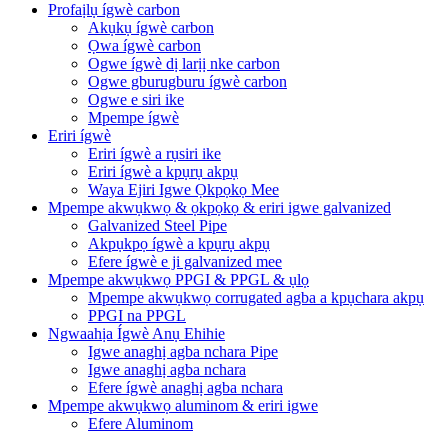
Profaịlụ ígwè carbon
Akụkụ ígwè carbon
Ọwa ígwè carbon
Ogwe ígwè dị larịị nke carbon
Ogwe gburugburu ígwè carbon
Ogwe e siri ike
Mpempe ígwè
Eriri ígwè
Eriri ígwè a rụsiri ike
Eriri ígwè a kpụrụ akpụ
Waya Ejiri Igwe Ọkpọkọ Mee
Mpempe akwụkwọ & ọkpọkọ & eriri igwe galvanized
Galvanized Steel Pipe
Akpụkpọ ígwè a kpụrụ akpụ
Efere ígwè e ji galvanized mee
Mpempe akwụkwọ PPGI & PPGL & ụlọ
Mpempe akwụkwọ corrugated agba a kpụchara akpụ
PPGI na PPGL
Ngwaahịa Ígwè Anụ Ehihie
Igwe anaghị agba nchara Pipe
Igwe anaghị agba nchara
Efere ígwè anaghị agba nchara
Mpempe akwụkwọ aluminom & eriri igwe
Efere Aluminom