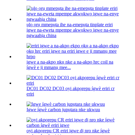
ụlọ ọrụ mmepụta ihe na-emepụta tinplate eriri
igwe na-eweta mpempe akwụkwọ igwe na-enye
ngwaahịa china
igwe a na-akpọ nkụ nke a na-akpọ hrc coil na
ígwè e ji mmanụ mee...
DC01 DC02 DC03 oyi akpọrepu ígwè eriri cr
eriri
Igwe ígwè carbon jupụtara nke ukwuu
oyi akpọrepu CR eriri igwe dị nro nke ígwè