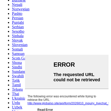
Burmese
Nepali
Norwegian
Pashto
Persian
Punjabi
Serbian
Sesotho
Sinhala
Slovak
Slovenian
Somali
Samoan
Scots Gaelic
Shona
Sindhi
Sundanese
Swahili
Tajik
Tamil
Telugu
Thai
Ukrainian
Urdu
Uzbek