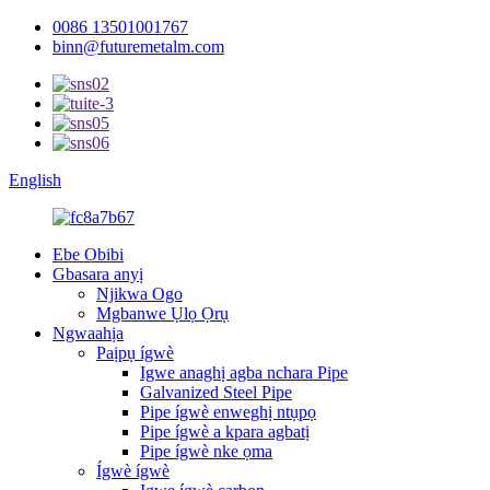
0086 13501001767
binn@futuremetalm.com
English
Ebe Obibi
Gbasara anyị
Njikwa Ogo
Mgbanwe Ụlọ Ọrụ
Ngwaahịa
Paịpụ ígwè
Igwe anaghị agba nchara Pipe
Galvanized Steel Pipe
Pipe ígwè enweghị ntụpọ
Pipe ígwè a kpara agbatị
Pipe ígwè nke ọma
Ígwè ígwè