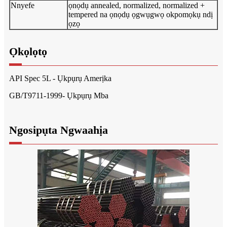
Nnyefe
ọnọdụ annealed, normalized, normalized +
tempered na ọnọdụ ọgwụgwọ okpomọkụ ndị
ọzọ
Ọkọlọtọ
API Spec 5L - Ụkpụrụ Amerịka
GB/T9711-1999- Ụkpụrụ Mba
Ngosipụta Ngwaahịa