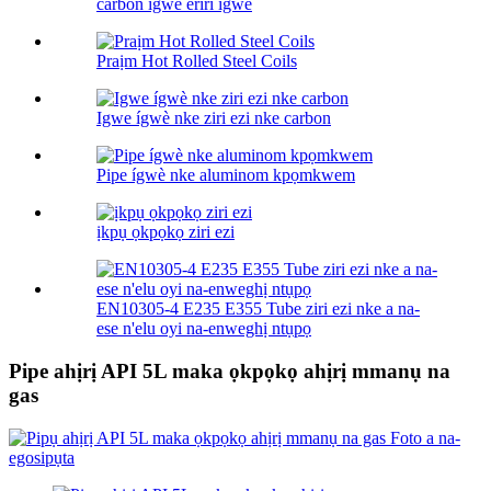
carbon ígwè eriri igwe
Praịm Hot Rolled Steel Coils
Igwe ígwè nke ziri ezi nke carbon
Pipe ígwè nke aluminom kpọmkwem
ịkpụ ọkpọkọ ziri ezi
EN10305-4 E235 E355 Tube ziri ezi nke a na-
ese n'elu oyi na-enweghị ntụpọ
Pipe ahịrị API 5L maka ọkpọkọ ahịrị mmanụ na
gas