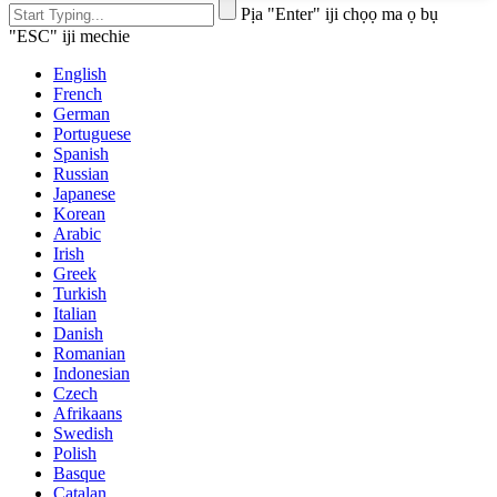
Pịa "Enter" iji chọọ ma ọ bụ
"ESC" iji mechie
English
French
German
Portuguese
Spanish
Russian
Japanese
Korean
Arabic
Irish
Greek
Turkish
Italian
Danish
Romanian
Indonesian
Czech
Afrikaans
Swedish
Polish
Basque
Catalan