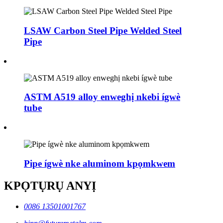
LSAW Carbon Steel Pipe Welded Steel
Pipe
ASTM A519 alloy enweghị nkebi ígwè
tube
Pipe ígwè nke aluminom kpọmkwem
KPỌTỤRỤ ANYỊ
0086 13501001767