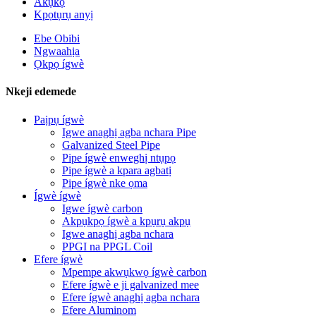
Akụkọ
Kpọtụrụ anyị
Ebe Obibi
Ngwaahịa
Ọkpọ ígwè
Nkeji edemede
Paịpụ ígwè
Igwe anaghị agba nchara Pipe
Galvanized Steel Pipe
Pipe ígwè enweghị ntụpọ
Pipe ígwè a kpara agbatị
Pipe ígwè nke ọma
Ígwè ígwè
Igwe ígwè carbon
Akpụkpọ ígwè a kpụrụ akpụ
Igwe anaghị agba nchara
PPGI na PPGL Coil
Efere ígwè
Mpempe akwụkwọ ígwè carbon
Efere ígwè e ji galvanized mee
Efere ígwè anaghị agba nchara
Efere Aluminom