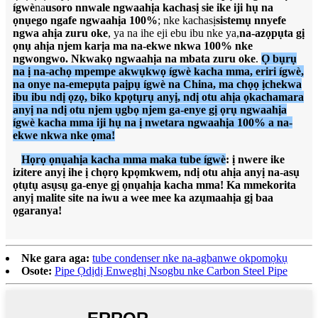
ígwè
na
usoro nnwale ngwaahịa kachasị sie ike iji hụ na
ọnụego ngafe ngwaahịa 100%
; nke kachasị
sistemụ nnyefe
ngwa ahịa zuru oke
, ya na ihe eji ebu ibu nke ya,
na-azọpụta gị
ọnụ ahịa njem karịa ma na-ekwe nkwa 100% nke
ngwongwo. Nkwakọ ngwaahịa na mbata zuru oke
.
Ọ bụrụ
na ị na-achọ mpempe akwụkwọ ígwè kacha mma, eriri ígwè,
na onye na-emepụta paịpụ ígwè na China, ma chọọ ịchekwa
ibu ibu ndị ọzọ, biko kpọtụrụ anyị, ndị otu ahịa ọkachamara
anyị na ndị otu njem ụgbọ njem ga-enye gị ọrụ ngwaahịa
ígwè kacha mma iji hụ na ị nwetara ngwaahịa 100% a na-
ekwe nkwa nke ọma!
Họrọ ọnụahịa kacha mma maka tube ígwè
: ị nwere ike
izitere anyị ihe ị chọrọ kpọmkwem, ndị otu ahịa anyị na-asụ
ọtụtụ asụsụ ga-enye gị ọnụahịa kacha mma! Ka mmekorita
anyị malite site na iwu a wee mee ka azụmaahịa gị baa
ọgaranya!
Nke gara aga:
tube condenser nke na-agbanwe okpomọkụ
Osote:
Pipe Ọdịdị Enweghị Nsogbu nke Carbon Steel Pipe