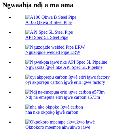
Ngwaahịa ndị a ma ama
A106 Ọkwa B Steel Pipe
API Spec 5L Steel Pipe
Nguzogide welded Pipe ERW
Ngwakọta ígwè nke API Spec 5L Pipeline
oyi akpọrepu carbon ígwè eriri igwe factory
Ndị na-emepụta eriri igwe carbon a573m
nha nke ọkpọkọ ígwè carbon
Okpokoro mpempe akwụkwọ ígwè