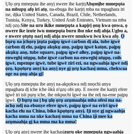
Ụlọ ọrụ mmepụta ihe anyị nwere ihe karịrị
Ahụmịhe mmepụta
na mbupụ afọ iri atọ
, na-ebuga ihe karịrị mba na mpaghara iri
ise, dịka United States, Canada, Brazil, Chile, Netherlands,
Tunisia, Kenya, Turkey, United Arab Emirates, Vietnam na mba
ndị ọzọ.
Site na uru ikike mmepụta a kapịrị ọnụ kwa ọnwa, ọ
nwere ike izute iwu mmepụta buru ibu nke ndị ahịa
.
Ugbu a,
e nwere ọtụtụ narị ndị ahịa nwere nnukwu iwu kwa afọ
.
Ọ
bụrụ na ịchọrọ ịzụta paịpụ ígwè carbon dị ala, tube ígwè
carbon dị elu, paịpụ akụkụ anọ, paịpụ ígwè katọn, paịpụ
akụkụ anọ, tube square, paịpụ ígwè alloy, paịpụ ígwè na-
enweghị ntụpọ, tube ígwè carbon na-enweghị ntụpọ, coils
ígwè, mpempe ígwè, tube ígwè ziri ezi, na ngwaahịa ígwè ndị
ọzọ, kpọtụrụ anyị ka anyị nye gị ọrụ kachasị mma, chekwaa
oge na ọnụ ahịa gị!
Ụlọ ọrụ mmepụta ihe anyị na-akpọkwa ndị nnọchi anya
mpaghara dị iche iche òkù n'ụzọ obi ụtọ. E nwere ihe karịrị efere
ígwè iri isii pụrụ iche, ihe mkpuchi ígwè na ihe ndị na-eme paịpụ
ígwè.
Ọ bụrụ na ị bụ ụlọ ọrụ azụmaahịa mba ofesi ma na-
achọ ndị na-ebunye efere ígwè, paịpụ ígwè na eriri ígwè
kacha elu na China, biko kpọtụrụ anyị. Iji nye gị ngwaahịa
kacha mma na nke kachasị mma na China iji mee ka
azụmaahịa gị ka mma ma ka mma!
Ụlọ ọrụ anyị nwere ihe kachasị
zuru oke mmepụta ngwaahịa