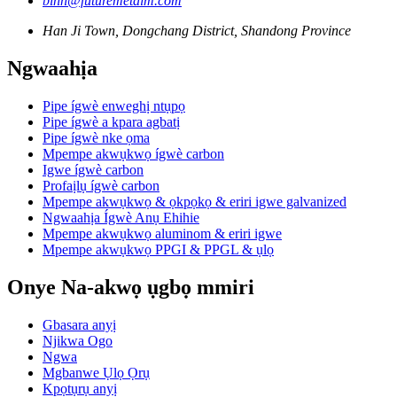
binn@futuremetalm.com
Han Ji Town, Dongchang District, Shandong Province
Ngwaahịa
Pipe ígwè enweghị ntụpọ
Pipe ígwè a kpara agbatị
Pipe ígwè nke ọma
Mpempe akwụkwọ ígwè carbon
Igwe ígwè carbon
Profaịlụ ígwè carbon
Mpempe akwụkwọ & ọkpọkọ & eriri igwe galvanized
Ngwaahịa Ígwè Anụ Ehihie
Mpempe akwụkwọ aluminom & eriri igwe
Mpempe akwụkwọ PPGI & PPGL & ụlọ
Onye Na-akwọ ụgbọ mmiri
Gbasara anyị
Njikwa Ogo
Ngwa
Mgbanwe Ụlọ Ọrụ
Kpọtụrụ anyị